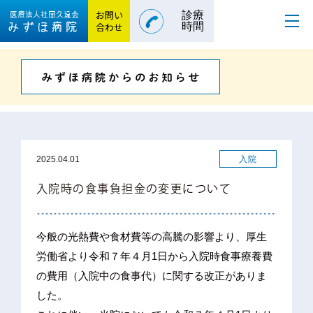
お問い
診療
医療法人社団
久遠会
みずほ病院
合わせ
時間
入院
2025.04.01
入院時の食事負担金の変更について
今般の光熱費や食材費等の高騰の影響より、厚生
労働省より令和７年４月1日から入院時食事療養費
の費用（入院中の食事代）に関する改正がありま
した。