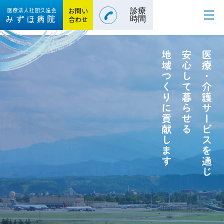
お問い
診療
医療法人社団
久遠会
みずほ病院
合わせ
時間