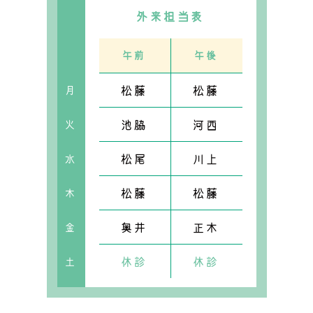
外来担当表
午前
午後
松藤
松藤
月
池脇
河西
火
松尾
川上
水
松藤
松藤
木
奥井
正木
金
休診
休診
土