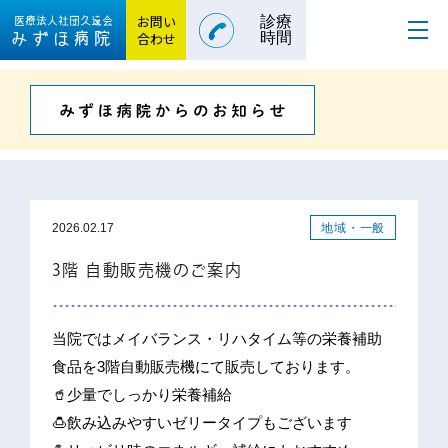
お問い
診療
医療法人社団
久遠会
みずほ病院
合わせ
時間
地域・一般
2026.02.17
3階 自動販売機のご案内
当院ではメイバランス・リハタイム等の栄養補助
食品を3階自動販売機にて販売しております。
🥤少量でしっかり栄養補給
🍮飲み込みやすいゼリータイプもございます