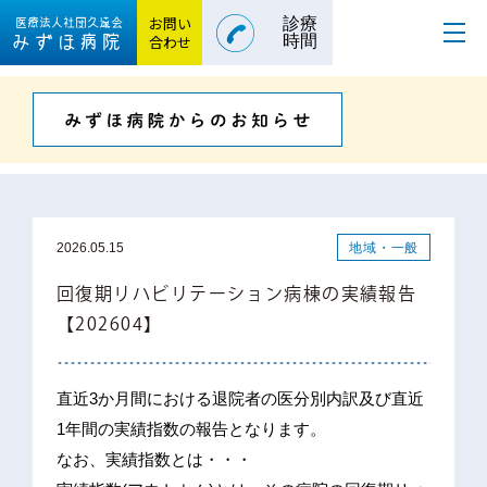
お問い
診療
医療法人社団
久遠会
みずほ病院
合わせ
時間
地域・一般
2026.05.15
回復期リハビリテーション病棟の実績報告
【202604】
直近3か月間における退院者の医分別内訳及び直近
1年間の実績指数の報告となります。
なお、実績指数とは・・・