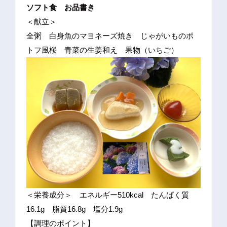
ソフト食 お品書き
＜献立＞
全粥 白身魚のマヨネーズ焼き じゃがいものポ
トフ風桜 青菜の生姜和え 果物（いちご）
＜栄養成分＞ エネルギー510kcal たんぱく質
16.1g 脂質16.8g 塩分1.9g
【調理のポイント】