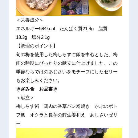
＜栄養成分＞
エネルギー594kcal たんぱく質21.4g 脂質
18.3g 塩分2.1g
【調理のポイント】
旬の梅を使用した梅しらすご飯を中心とした、梅
雨の時期にぴったりの献立に仕上げました。この
季節ならではのあじさいをモチーフにしたゼリー
もお楽しみください。
きざみ食 お品書き
＜献立＞
梅しらす粥 鶏肉の香草パン粉焼き かぶのポト
フ風 オクラと長芋の鰹生姜和え あじさいゼリ
ー